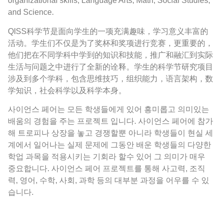
organizational skills, Language Arts, Math, Social Studies,
and Science.
QISS科学节是面向学生的一项充满趣味，学习意义丰富的
活动。学生们不仅是为了奖杯和奖项进行竞赛，更重要的，
他们把在不同学科中学到的知识和技能，推广和融汇到实际
生活与问题之中进行了全新的诠释。学生的科学节研究项目
涉及到多个学科，包含思维技巧，组织能力，语言架构，数
学知识，社会科学以及科学本身。
사이언스 페어는 모든 학생들에게 있어 흥미롭고 의미있는
배움의 경험을 주는 프로젝트 입니다. 사이언스 페어에 참가
해 트로피나 상장을 놓고 경쟁할뿐 아니라 학생들이 현실 세
계에서 일어나는 실제 문제에 그동안 배운 학생들의 다양한
학업 과목을 적용시키는 기회라 할수 있어 그 의미가 매우
중요합니다. 사이언스 페어 프로젝트를 통해 사고력, 조직
력, 영어, 수학, 사회, 과학 등의 대부분 과정을 어우를 수 있
습니다.