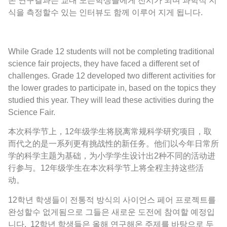
온 연구결과는 교내 모든학생들에게 전시가 되며 과학적 지
식을 측정할수 있는 인터뷰도 함께 이루어 지게 됩니다.
While Grade 12 students will not be completing traditional
science fair projects, they have faced a different set of
challenges. Grade 12 developed two different activities for
the lower grades to participate in, based on the topics they
studied this year. They will lead these activities during the
Science Fair.
本次科学节上，12年级学生将脱离常规科学研究项目，取
而代之的是一系列更有挑战性的新任务。他们以今年日常所
学的科学主题为基础，为小学学生设计出2种不同的活动进
行参与。12年级学生在本次科学节上将全程主持这些活
动。
12학년 학생들이 전통적 방식의 사이언스 페어 프로젝트를
완성할수 없게됨으로 그들은 새로운 도전에 참여할 예정입
니다. 12학년 학생들은 올해 연구해온 주제를 바탕으로 두