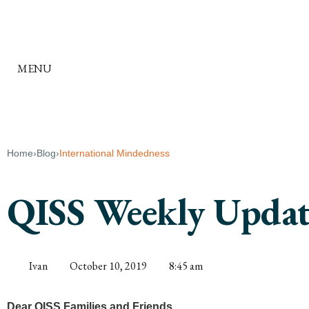
MENU
Home
›
Blog
›
International Mindedness
QISS Weekly Updat
Ivan
October 10, 2019
8:45 am
Dear QISS Families and Friends,