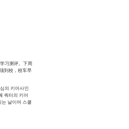
的学习测评。下周
必须到校，校车早
중심의 키어사인
째 쿼터의 키어
되는 날이며 스쿨