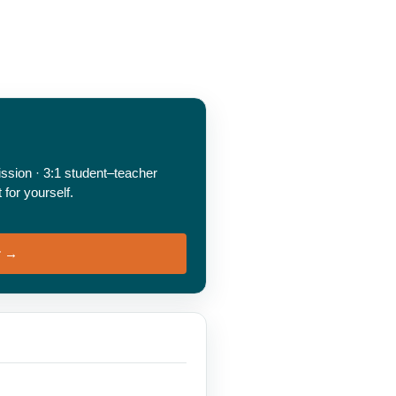
sion · 3:1 student–teacher
for yourself.
r →