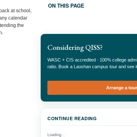
ON THIS PAGE
back at school,
any calendar
tending the
n.
Considering QISS?
WASC + CIS accredited · 100% college admis
ratio. Book a Laoshan campus tour and see it 
Arrange a tou
CONTINUE READING
Loading…