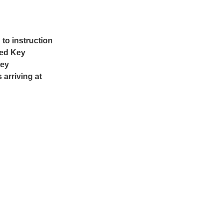
 to instruction
led Key
Key
arriving at