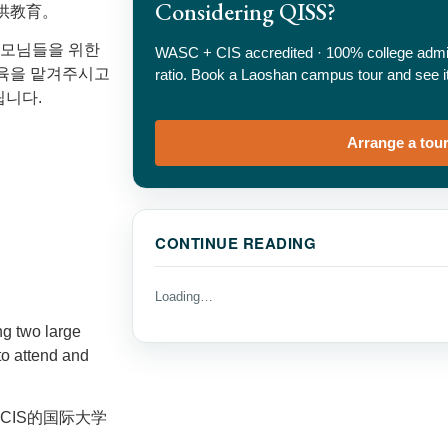
Considering QISS?
供教育。
부모님들을 위한
WASC + CIS accredited · 100% college admis
교육을 맡겨주시고
ratio. Book a Laoshan campus tour and see it 
립니다.
Arrange a tou
CONTINUE READING
Loading…
g two large
o attend and
CIS的国际大学