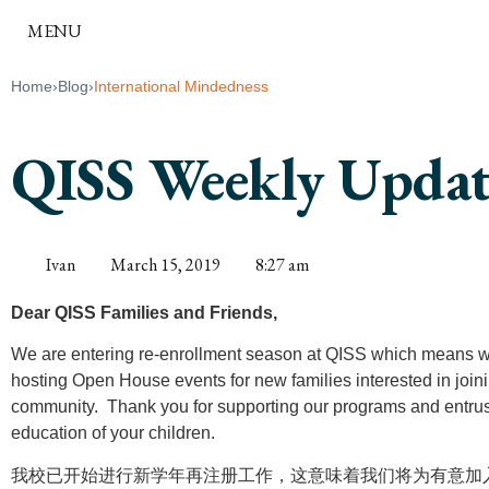
MENU
Home
›
Blog
›
International Mindedness
QISS Weekly Updat
Ivan
March 15, 2019
8:27 am
Dear QISS Families and Friends,
We are entering re-enrollment season at QISS which means w
hosting Open House events for new families interested in joini
community. Thank you for supporting our programs and entrust
education of your children.
我校已开始进行新学年再注册工作，这意味着我们将为有意加