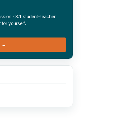
sion · 3:1 student–teacher
for yourself.
r →